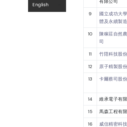
有限公司
English
9
國立成功大
體及永續製
10
陳稼莊自然
司
11
竹陞科技股
12
原子精製股
13
卡爾蔡司股
14
維承電子有
15
馬森工程有
16
威信精密科