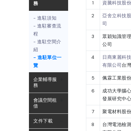
1
資騰科技股
務
2
亞舍立科技
- 進駐須知
司
- 進駐審查流
程
3
眾穎知識管
- 進駐空間介
公司
紹
4
日商東麗科
- 進駐單位一
有限公司
台
覽
5
佩霖工業股
企業輔導服
務
6
成功大學腦
發展研究中
會議空間租
借
7
聚電材料股
文件下載
8
台灣電池檢