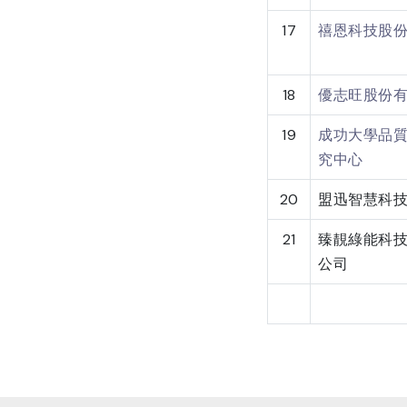
17
禧恩科技股
18
優志旺股份
19
成功大學品
究中心
20
盟迅智慧科
21
臻靚綠能科
公司