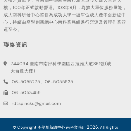
大樓之貢獻下，於南部科學園區西拉雅大道設立成大台達大
樓，100年正式啟動營運。108年8月，為擴大單位服務量能，
成大南科研發中心整併為成功大學一級單位成大產學創新總中
心，持續由產學創新總中心南科業務組進行營運及管理作業營
運至今。
聯絡資訊
744094 臺南市南部科學園區西拉雅大道861號(成
大台達大樓)
06-5055275、06-5055835
06-5053459
rdtsp.ncku@gmail.com
2026
© Copyright 產學創新總中心 南科業務組
. All Rights