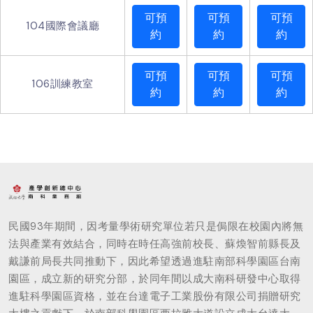
可預
可預
可預
104國際會議廳
約
約
約
可預
可預
可預
106訓練教室
約
約
約
民國93年期間，因考量學術研究單位若只是侷限在校園內將無
法與產業有效結合，同時在時任高強前校長、蘇煥智前縣長及
戴謙前局長共同推動下，因此希望透過進駐南部科學園區台南
園區，成立新的研究分部，於同年間以成大南科研發中心取得
進駐科學園區資格，並在台達電子工業股份有限公司捐贈研究