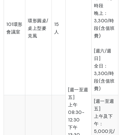
時段
晚上：
環形圓桌/
3,300/時
101環形
15
桌上型麥
段(含值班
會議室
人
克風
費)
[週六/週
日]
全日：
3,300/時
段(含值班
費)
[週一至週
五]
[週一至週
上午
五]
08:30-
上午及下
12:30
午：
下午
5,000元/
13:30-