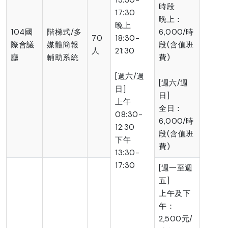
時段
17:30
晚上：
晚上
104國
階梯式/多
6,000/時
70
18:30-
際會議
媒體簡報
段(含值班
人
21:30
廳
輔助系統
費)
[週六/週
[週六/週
日]
日]
上午
全日：
08:30-
6,000/時
12:30
段(含值班
下午
費)
13:30-
17:30
[週一至週
五]
上午及下
午：
2,500元/