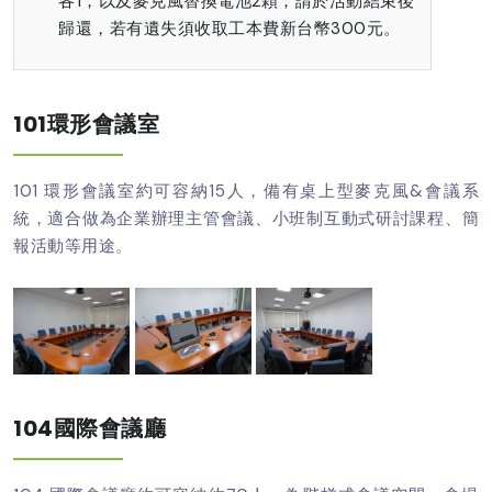
各1，以及麥克風替換電池2顆；請於活動結束後
歸還，若有遺失須收取工本費新台幣300元。
101環形會議室
101 環形會議室約可容納15人，備有桌上型麥克風&會議系
統，適合做為企業辦理主管會議、小班制互動式研討課程、簡
報活動等用途。
104國際會議廳