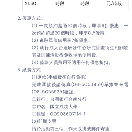
21:30
時段
時段
元/時段
優惠方式：
(1) 一次預約超過10個時段，即享9折優惠；一
次預約超過20個時段，即享8折優惠。
(2) 進駐單位借用享7折優惠。
(3) 執行成大台達研發中心研究計畫衍生相關發
表及訓練活動得免收場地使用費。
(4) 值班人員費用不適用任何優惠折扣。
繳費方式
(1)匯款(手續費須自行負擔)
完成匯款後請傳真(06-5053459)單據並來電
(06-5055835)確認。
◎銀行：台灣銀行台南分行
◎戶名：國立成功大學
◎帳號：00903607114-1
(2)即期支票
請於活動前三個工作天以掛號郵件寄達