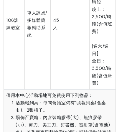
時段
晚上：
單人課桌/
3,500/時
106訓
多媒體簡
45
段(含值班
練教室
報輔助系
人
費)
統
[週六/週
日]
全日：
3,500/時
段(含值班
費)
借用本中心活動場地可免費使用下列物品：
活動報到桌：每間會議室備有1張報到桌(含桌
巾)、2張椅子。
場佈百寶箱：內含裝箱膠帶(大)、無痕膠帶
(小)、剪刀、美工刀、釘書機、雷射筆(含電池)