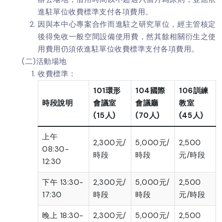
進駐單位收費標準支付各項費用。
因與本中心專案合作而進駐之研究單位，經主管核定
後得免收一般空間設備使用費，然其餘相關衍生之使
用費用仍須依進駐單位收費標準支付各項費用。
(二)活動場地
收費標準：
101環形
104國際
106訓練
時段說明
會議室
會議廳
教室
(15人)
(70人)
(45人)
上午
2,300元/
5,000元/
2,500
08:30-
時段
時段
元/時段
12:30
下午 13:30-
2,300元/
5,000元/
2,500
17:30
時段
時段
元/時段
晚上 18:30-
2,300元/
5,000元/
2,500