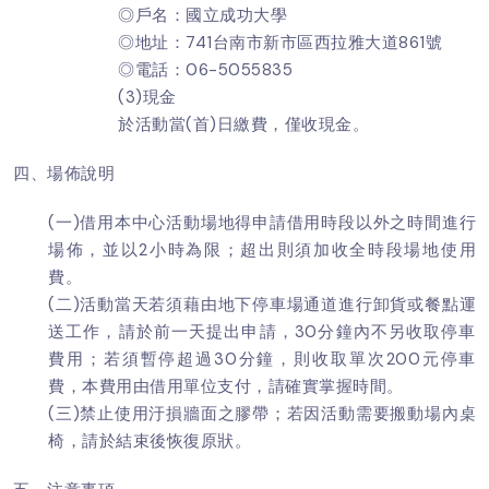
◎戶名：國立成功大學
◎地址：741台南市新市區西拉雅大道861號
◎電話：06-5055835
(3)現金
於活動當(首)日繳費，僅收現金。
四、場佈說明
(一)借用本中心活動場地得申請借用時段以外之時間進行
場佈，並以2小時為限；超出則須加收全時段場地使用
費。
(二)活動當天若須藉由地下停車場通道進行卸貨或餐點運
送工作，請於前一天提出申請，30分鐘內不另收取停車
費用；若須暫停超過30分鐘，則收取單次200元停車
費，本費用由借用單位支付，請確實掌握時間。
(三)禁止使用汙損牆面之膠帶；若因活動需要搬動場內桌
椅，請於結束後恢復原狀。