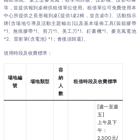
等，並提供報到桌椅供租借單位使用。租借單位可免費使用本
中心所提供之長形報到桌(提供1桌2椅，並含桌巾)、活動指示
牌(含場地引導及活動主題輸出)以及基本場佈工具(裝箱膠帶
*1、無痕膠帶*1、剪刀*1、美工刀*1、釘書機*1、麥克風電池
*2、雷射筆(含電池) *1；會後須歸還)。
借用時段及收費標準：
容
場地編
納
場地類型
租借時段及收費標準
號
人
數
[週一至週
五]
上午及下
午：
2,300元/