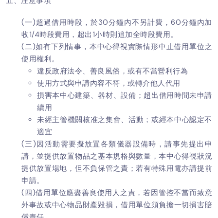
五、注意事項
(一)超過借用時段，於30分鐘內不另計費，60分鐘內加
收1/4時段費用，超出1小時則追加全時段費用。
(二)如有下列情事，本中心得視實際情形中止借用單位之
使用權利。
違反政府法令、善良風俗，或有不當營利行為
使用方式與申請內容不符，或轉介他人代用
損害本中心建築、器材、設備；超出借用時間未申請
續用
未經主管機關核准之集會、活動；或經本中心認定不
適宜
(三)因活動需要擬放置各類儀器設備時，請事先提出申
請，並提供放置物品之基本規格與數量，本中心得視狀況
提供放置場地，但不負保管之責；若有特殊用電亦請提前
申請。
(四)借用單位應盡善良使用人之責，若因管控不當而致意
外事故或中心物品財產毀損，借用單位須負擔一切損害賠
償責任。