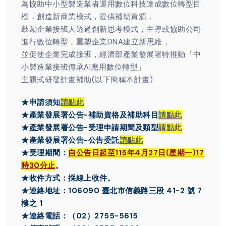
為協助中小型製造業者運用數位科技達成數位轉型目
標，創造新商業模式，提供補助資源，
鼓勵企業接班人透過創新思考模式，主導或協助公司
進行數位轉型，重塑企業DNA建立新思維，
並促使企業完成接班，經濟部產業發展署特推動「中
小製造業接班傳承AI應用數位轉型」
主題式研發計畫補助(以下簡稱本計畫)
★申請須知
請點此
★產業發展署公告-補助資格及補助科目
請點此
★產業發展署公告-受理申請期間及類型
請點此
★產業發展署公告-公告委託
請點此
★受理期間：
自公告日起至115年4月27日(星期一)17
時30分止
。
★收件方式：採線上收件。
★連絡地址：106090 臺北市信義路三段 41-2 號 7
樓之 1
★連絡電話：（02）2755-5615