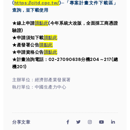
(
https://citd.cpc.tw/
)─
「專案計畫文件下載區」
查詢，並下載使用
★線上申請
請點此
(今年系統大改版，全面採工商憑證
驗證)
★申請須知下載
請點此
★產發署公告
請點此
★申請資格公告
請點此
★計畫洽詢電話：02-27090638分機204～217(總
機201)
主辦單位：經濟部產業發展署
執行單位：中國生產力中心
分享文章