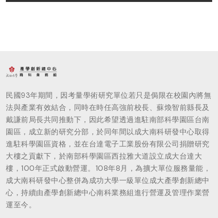
民國93年期間，因考量學術研究單位若只是侷限在校園內將無
法與產業有效結合，同時在時任高強前校長、蘇煥智前縣長及
戴謙前局長共同推動下，因此希望透過進駐南部科學園區台南
園區，成立新的研究分部，於同年間以成大南科研發中心取得
進駐科學園區資格，並在台達電子工業股份有限公司捐贈研究
大樓之貢獻下，於南部科學園區西拉雅大道設立成大台達大
樓，100年正式啟動營運。108年8月，為擴大單位服務量能，
成大南科研發中心整併為成功大學一級單位成大產學創新總中
心，持續由產學創新總中心南科業務組進行營運及管理作業營
運至今。