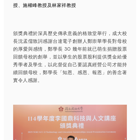
授、施權峰教授及林家祥教授
頒獎典禮於深具歷史傳承意義的格致堂舉行，成大校
長沈孟儒致詞感謝台達電子創辦人鄭崇華學長對母校
的厚愛與感情，鄭學長 30 幾年前就已萌生捐贈股票
回饋母校的創舉，並以孳生的股票股利提供獎金給優
秀學者及學生，以此督促自己要認真經營公司才能持
續回饋母校，鄭學長「知恩、感恩、報恩」的善念著
實令人感謝。