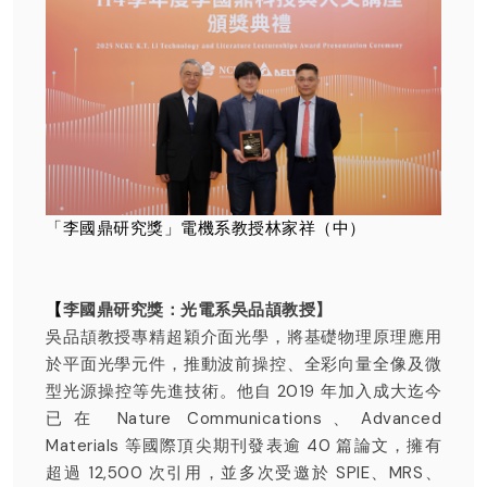
「李國鼎研究獎」電機系教授林家祥（中）
【
李國鼎研究獎：光電系吳品頡教授】
吳品頡教授專精超穎介面光學，將基礎物理原理應用
於平面光學元件，推動波前操控、全彩向量全像及微
型光源操控等先進技術。他自 2019 年加入成大迄今
已在 Nature Communications、Advanced
Materials 等國際頂尖期刊發表逾 40 篇論文，擁有
超過 12,500 次引用，並多次受邀於 SPIE、MRS、