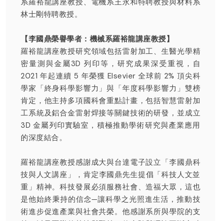
系羅裕龍講座教授、電機系王永和特聘教授與材料系
林士剛特聘教授。
【李國鼎榮譽學者：機械系羅裕龍講座教授】
羅裕龍講座教授研究領域包括雷射加工、生醫光學精
密量測與金屬3D 列印等，研究成果深受重視，自
2021 年起連續 5 年榮獲 Elsevier 全球前 2% 頂尖科
學家「終身科學影響力」與「年度科學影響力」雙榜
肯定，他主持多項國科會重點計畫，包括智慧雷射加
工系統及鋁合金雷射焊接等關鍵技術的研發，並成立
3D 金屬列印實驗室，積極推動學術研究與產業應用
的深度結合。
羅裕龍講座教授感謝成大與台達電子設立「李國鼎科
技與人文講座 」，肯定李國鼎先生提倡「科技人文並
重」精神。科技發展必須服務社會、造福大眾，這也
是他始終秉持的信念─讓科學之光照進生活，推動技
術進步促進產業與社會共榮。他感謝系所與學院的支