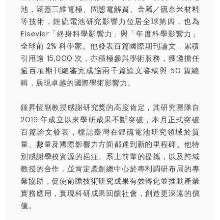
池，涵蓋三維電極、固態電解質、金屬／硫奈米材料
等技術，鋰硫電池研究影響力位居全球第四，也為
Elsevier「終身科學影響力」與「年度科學影響力」
全球前 2% 科學家。他發表百篇國際期刊論文，累積
引用逾 15,000 次，亦積極參與學術服務，獲邀擔任
逾百項期刊編審完成逾兩千篇論文審稿與 50 篇編
輯，展現卓越的國際學術影響力。
鍾昇恆副教授感謝研究獎的高度肯定，其研究團隊自
2019 年成立以來學研成果不斷突破，本月正式突破
百篇論文發表，標誌臺灣在鋰硫電池研究領域於質
量、數量及國際影響力方面都達到新的里程碑。他特
別感謝學校資源的挹注、系上前輩的提攜，以及跨域
教授的合作，並肯定產創總中心於專利調研布局的專
業協助，促使前瞻技術研究成果有效轉化並推動產業
實務應用，實現科研成果回饋社會，創造更深遠的價
值。