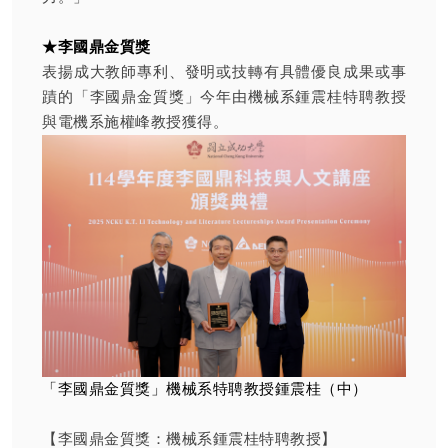
★李國鼎金質獎
表揚成大教師專利、發明或技轉有具體優良成果或事
蹟的「李國鼎金質獎」今年由機械系鍾震桂特聘教授
與電機系施權峰教授獲得。
「李國鼎金質獎」機械系特聘教授鍾震桂（中）
【李國鼎金質獎：機械系鍾震桂特聘教授】