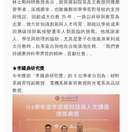
林士剛特聘教授表示，能與羅副院長及王教授同獲榮
譽學者，深感榮幸，也敬佩鄭崇華學長對母校的支持
與情誼。回顧成大任教 15 年，一路以科研與教育為
志業，致力於知識創新與人才培育，期能以學術成果
回應碳排與氣候變遷等人類面臨的挑戰。他感謝家
人、學生與助理的協助，尤其是妻子在他孤身來到成
大任教時，自美返台與他在台南落地生根。「我們會
持續秉持科學濟世的精神，貢獻社會」。
★李國鼎研究獎
今年獲頒「李國鼎研究獎」的 3 位學者分別為：材料
系鍾昇恆副教授、電機系林家祥教授與光電系吳品頡
教授。