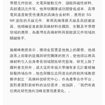
導體元件技術、光電與被動元件、儲能與磁性材料、
高頻通訊元件等。他率領團隊成功開發低成本、高導
電與溫度耐受性優異的高熵合金材料，應用於 5G
NR 波段的天線元件、車用高熵薄膜天線及高頻濾波
器。他積極促進創新高熵材料在國防、生醫及半導體
領域的應用，為臺灣在高熵材料與新能源元件領域的
關鍵推手。
施權峰教授表示，獲得金質獎是他無上的榮譽。他感
謝系上前輩的提攜與研究團隊的努力，使他得以將高
熵材料引入自身專長領域開拓研究藍海。研究上除了
國科會支持外，成大這所幸福大學擁有多元計畫積極
鼓勵跨域合作，他也與幾位志同道合的跨校跨域教授
夥伴創立「高熵科技研究中心 」作為產學合作平台，
面對產業對新材料的迫切需求，他強調，「我們有責
任將此研究推向頂峰並實現產業化。」