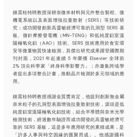
鍾震桂特聘教授深耕奈微米材料與元件整合製程、微
機電系統以及表面增強拉曼散射（SERS）等技術研
究；成功開發創新高靈敏經濟可靠的孔洞型 SERS 基
板、微針摩擦發電機（MN-TENG）和低純度鋁室溫
陽極氧化鋁（AAO）技術。SERS 技術應用於食安環
安等微量物質快速檢測，其傑出研究成果躍登國際期
刊封面，2021 年起連續 5 年榮獲 Elsevier 全球前
2% 頂尖科學家「終身科學影響力」；亦邀集跨域學
者提出多項整合計畫，推動晶片檢測於多元領域的應
用。
鍾震桂特聘教授感謝金質獎肯定，他提到創新無金屬
奈米粒子的孔洞型表面增強拉曼散射技術，源頭是低
純度鋁室溫陽極氧化鋁技術，結合半導體與奈米光學
檢測技術，經過數年驗證而成功開發此高靈敏經濟可
靠的 SERS 基板，這是多年應用研究的累積成果，是
「許多人事與時空因緣的匯聚而成」。他感謝國科