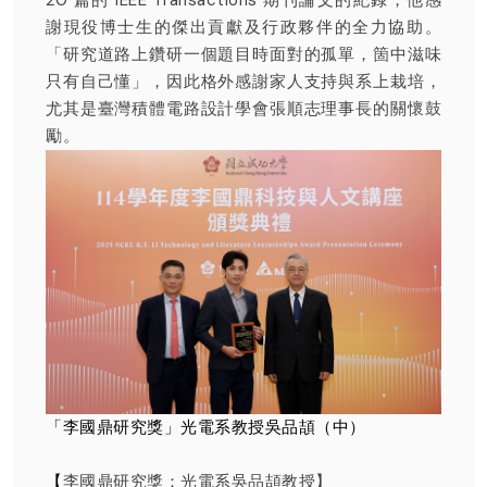
謝現役博士生的傑出貢獻及行政夥伴的全力協助。
「研究道路上鑽研一個題目時面對的孤單，箇中滋味
只有自己懂」，因此格外感謝家人支持與系上栽培，
尤其是臺灣積體電路設計學會張順志理事長的關懷鼓
勵。
「李國鼎研究獎」光電系教授吳品頡（中）
【
李國鼎研究獎：光電系吳品頡教授】