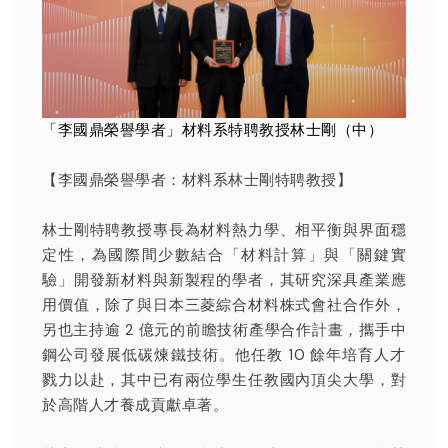
「李國鼎榮譽學者」材料系特聘教授林士剛（中）
【李國鼎榮譽學者：材料系林士剛特聘教授】
林士剛特聘教授專長為材料熱力學、相平衡與界面穩
定性，為國際間少數結合「材料計算」與「關鍵實
驗」開發新材料與新製程的學者，其研究深具產業應
用價值，除了與日本三菱綜合材料株式會社合作外，
另也主持逾 2 億元的前瞻技術產學合作計畫，攜手中
鋼公司發展低碳煉鐵技術。他任教 10 餘年培育人才
戮力以赴，其中已有兩位學生任教國內頂尖大學，對
於高階人才養成貢獻卓著。