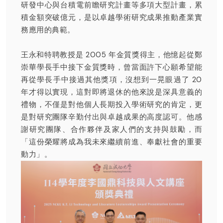
研發中心與台積電前瞻研究計畫等多項大型計畫，累
積金額突破億元，是以卓越學術研究成果推動產業實
務應用的典範。
王永和特聘教授是 2005 年金質獎得主，他憶起從鄭
崇華學長手中接下金質獎時，曾當面許下心願希望能
再從學長手中接過其他獎項，沒想到一晃眼過了 20
年才得以實現，這對即將退休的他來說是深具意義的
禮物，不僅是對他個人長期投入學術研究的肯定，更
是對研究團隊辛勤付出與卓越成果的高度認可。他感
謝研究團隊、合作夥伴及家人們的支持與鼓勵，而
「這份榮耀將成為我未來繼續前進、奉獻社會的重要
動力」。