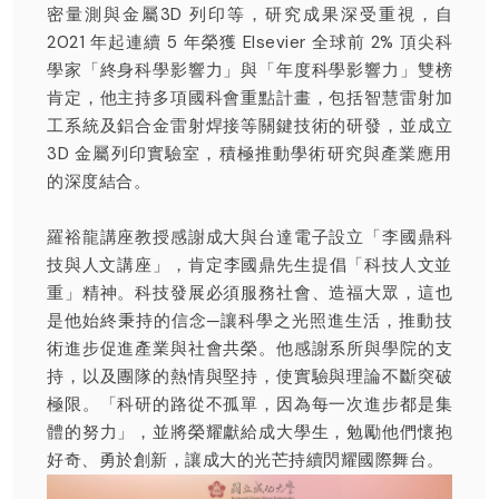
密量測與金屬3D 列印等，研究成果深受重視，自
2021 年起連續 5 年榮獲 Elsevier 全球前 2% 頂尖科
學家「終身科學影響力」與「年度科學影響力」雙榜
肯定，他主持多項國科會重點計畫，包括智慧雷射加
工系統及鋁合金雷射焊接等關鍵技術的研發，並成立
3D 金屬列印實驗室，積極推動學術研究與產業應用
的深度結合。
羅裕龍講座教授感謝成大與台達電子設立「李國鼎科
技與人文講座 」，肯定李國鼎先生提倡「科技人文並
重」精神。科技發展必須服務社會、造福大眾，這也
是他始終秉持的信念─讓科學之光照進生活，推動技
術進步促進產業與社會共榮。他感謝系所與學院的支
持，以及團隊的熱情與堅持，使實驗與理論不斷突破
極限。「科研的路從不孤單，因為每一次進步都是集
體的努力」，並將榮耀獻給成大學生，勉勵他們懷抱
好奇、勇於創新，讓成大的光芒持續閃耀國際舞台。