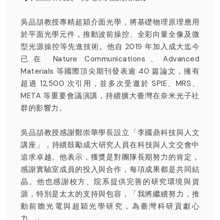
吳品頡教授專精超穎介面光學，將基礎物理原理應用
於平面光學元件，推動波前操控、全彩向量全像及微
型光源操控等先進技術。他自 2019 年加入成大迄今
已在 Nature Communications、Advanced
Materials 等國際頂尖期刊發表逾 40 篇論文，擁有
超過 12,500 次引用，並多次受邀於 SPIE、MRS、
META 等重要會議演講，持續擴大臺灣在奈米光子社
群的影響力。
吳品頡教授感謝鄭崇華學長設立「李國鼎科技與人文
講座 」，持續鼓勵成大研究人員在科技與人文交會中
追求卓越。他表示，獲獎是對團隊長期努力的肯定，
感謝實驗室成員的投入與合作，每項成果都是共同結
晶。他也感謝校方、院系提供完善的研究環境與資
源，特別是太太的支持與包容，「我將繼續努力，推
動前瞻光電與超穎光學研究，為臺灣科研貢獻心
力。」