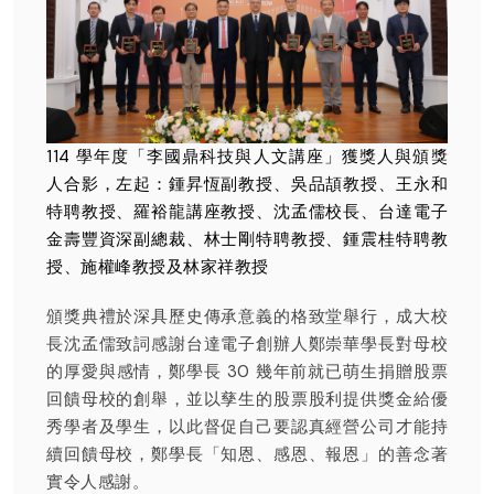
114 學年度「李國鼎科技與人文講座」獲獎人與頒獎
人合影，左起：鍾昇恆副教授、吳品頡教授、王永和
特聘教授、羅裕龍講座教授、沈孟儒校長、台達電子
金壽豐資深副總裁、林士剛特聘教授、鍾震桂特聘教
授、施權峰教授及林家祥教授
頒獎典禮於深具歷史傳承意義的格致堂舉行，成大校
長沈孟儒致詞感謝台達電子創辦人鄭崇華學長對母校
的厚愛與感情，鄭學長 30 幾年前就已萌生捐贈股票
回饋母校的創舉，並以孳生的股票股利提供獎金給優
秀學者及學生，以此督促自己要認真經營公司才能持
續回饋母校，鄭學長「知恩、感恩、報恩」的善念著
實令人感謝。