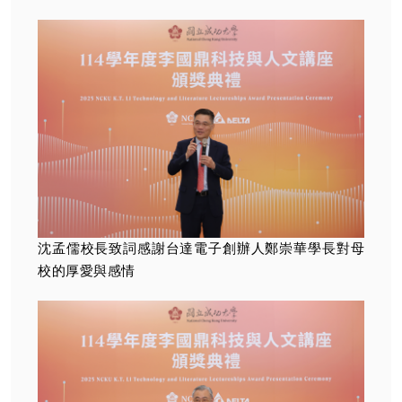
沈孟儒校長致詞感謝台達電子創辦人鄭崇華學長對母
校的厚愛與感情