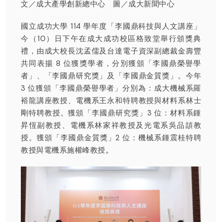
文／成大產學創新總中心 圖／成大新聞中心
國立成功大學 114 學年度「李國鼎科技與人文講座」
今（10）日下午在成大成功校區格致堂舉行頒獎典
禮，由成大校長沈孟儒及台達電子資深副總裁金壽豐
共同表揚 8 位獲獎學者，分別獲頒「李國鼎榮譽學
者」、「李國鼎研究獎」及「李國鼎金質獎」。今年
3 位獲頒「李國鼎榮譽學者」分別為：成大機械系羅
裕龍講座教授、電機系王永和特聘教授與材料系林士
剛特聘教授。獲頒「李國鼎研究獎」3 位：材料系鍾
昇恆副教授、電機系林家祥教授及光電系吳品頡教
授。獲頒「李國鼎金質獎」2 位：機械系鍾震桂特聘
教授與電機系施權峰教授
。