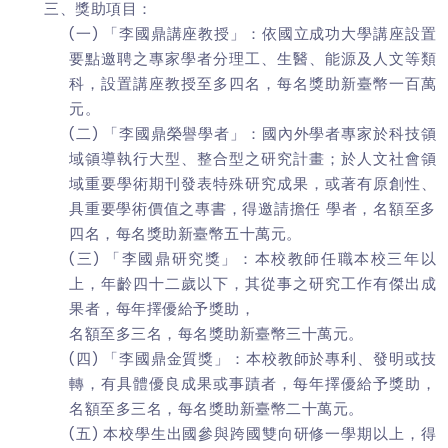
三、獎助項目：
(一) 「李國鼎講座教授」：依國立成功大學講座設置
要點邀聘之專家學者分理工、生醫、能源及人文等類
科，設置講座教授至多四名，每名獎助新臺幣一百萬
元。
(二) 「李國鼎榮譽學者」：國內外學者專家於科技領
域領導執行大型、整合型之研究計畫；於人文社會領
域重要學術期刊發表特殊研究成果，或著有原創性、
具重要學術價值之專書，得邀請擔任 學者，名額至多
四名，每名獎助新臺幣五十萬元。
(三) 「李國鼎研究獎」：本校教師任職本校三年以
上，年齡四十二歲以下，其從事之研究工作有傑出成
果者，每年擇優給予獎助，
名額至多三名，每名獎助新臺幣三十萬元。
(四) 「李國鼎金質獎」：本校教師於專利、發明或技
轉，有具體優良成果或事蹟者，每年擇優給予獎助，
名額至多三名，每名獎助新臺幣二十萬元。
(五) 本校學生出國參與跨國雙向研修一學期以上，得