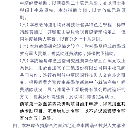
申請經費補助，以新臺幣二十萬元為限，並以博士生
與碩士生為優先。本款補助金額，以壹佰萬元為原
則。
(六) 本校教師運用網路科技研發具特色之學程，得申
請經費補助，其額度由委員會視實際情形核定之。但
同年度補助人事費，以百分之七十為原則。
(七) 本校教學研究設備之設立，對科學發現或教學成
效有重大貢獻，視獎助經費結餘，擇優酌予補助。
(八) 本講座每年應提撥研究經費新台幣五百萬元以上
為原則，用於台達電子工業股份有限公司與本校教師
共同合作，進行有利於中華民國科技與人文進步之研
究。提撥經費之額度由產學創新總中心就講座每年經
費結餘狀況，與台達電子工業股份有限公司討論研究
方向、提案及所需經費，於取得共識後定案執行。
前項第一款至第四款獎助項目如未申請，得流用至其
他獎助項目。流用增加之名額，以不超過原獲獎名額
百分之五十為限。
四、本校應依捐贈合約書約定組成李國鼎科技與人文講座