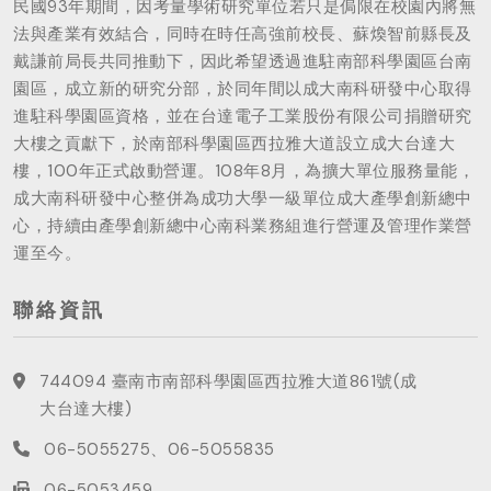
民國93年期間，因考量學術研究單位若只是侷限在校園內將無
法與產業有效結合，同時在時任高強前校長、蘇煥智前縣長及
戴謙前局長共同推動下，因此希望透過進駐南部科學園區台南
園區，成立新的研究分部，於同年間以成大南科研發中心取得
進駐科學園區資格，並在台達電子工業股份有限公司捐贈研究
大樓之貢獻下，於南部科學園區西拉雅大道設立成大台達大
樓，100年正式啟動營運。108年8月，為擴大單位服務量能，
成大南科研發中心整併為成功大學一級單位成大產學創新總中
心，持續由產學創新總中心南科業務組進行營運及管理作業營
運至今。
聯絡資訊
744094 臺南市南部科學園區西拉雅大道861號(成
大台達大樓)
06-5055275、06-5055835
06-5053459